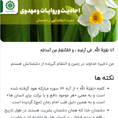
أنا بَقِیّهُ اللّه ِ فی أرضِهِ ، و المُنْتقِمُ مِن أعدائِهِ
من ذخیره خداوند در زمین و انتقام گیرنده از دشمنانش هستم.
نکته ها
کلمه «بَقِیّهُ اللّه ِ» از آیه ۸۶ سوره مبارکه هود گرفته شده
است و به معنی «هر موجود نافع و با برکت برای انسان ها»
است و به همین دلیل لقب امام زمان (عج) گردیده است.
دشمنان خدا که همان دشمنان بشریت هستند در طول تاریخ
، ظلم و ستم فراوانی بر انسان ها روا داشته اند و حضرت