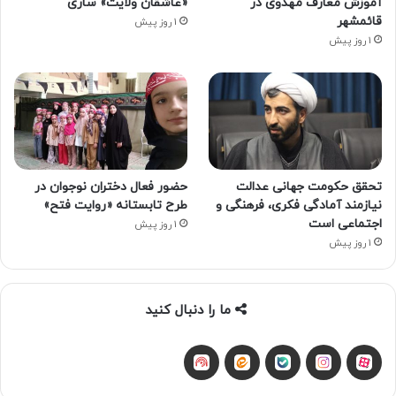
آموزش معارف مهدوی در
«عاشقان ولایت» ساری
قائمشهر
1 روز پیش
1 روز پیش
تحقق حکومت جهانی عدالت
حضور فعال دختران نوجوان در
نیازمند آمادگی فکری، فرهنگی و
طرح تابستانه «روایت فتح»
اجتماعی است
1 روز پیش
1 روز پیش
ما را دنبال کنید
آپارات
بله
اینستاگرام
ایتا
شنوتو