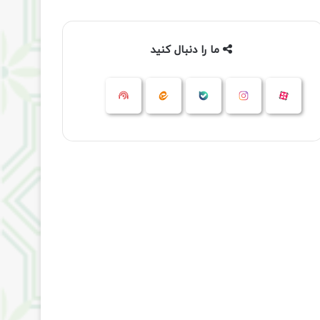
ما را دنبال کنید
آپارات
بله
اینستاگرام
ایتا
شنوتو