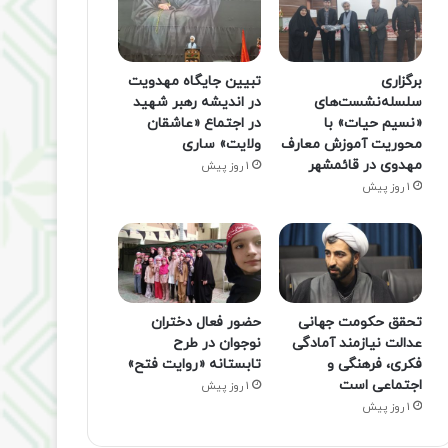
برگزاری
تبیین جایگاه مهدویت
سلسله‌نشست‌های
در اندیشه رهبر شهید
«نسیم حیات» با
در اجتماع «عاشقان
محوریت آموزش معارف
ولایت» ساری
مهدوی در قائمشهر
1 روز پیش
1 روز پیش
تحقق حکومت جهانی
حضور فعال دختران
عدالت نیازمند آمادگی
نوجوان در طرح
فکری، فرهنگی و
تابستانه «روایت فتح»
اجتماعی است
1 روز پیش
1 روز پیش