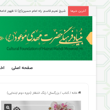
شیخ نعیم قاسم: راه امام حسین(ع) تا ظهور ادامه دا
آخرین خبرها
صفحه اصلی
اخب
خانه
/
کتاب
/
بزرگسال
/
زنگ انتظار (دوره دوم ابتدایی)