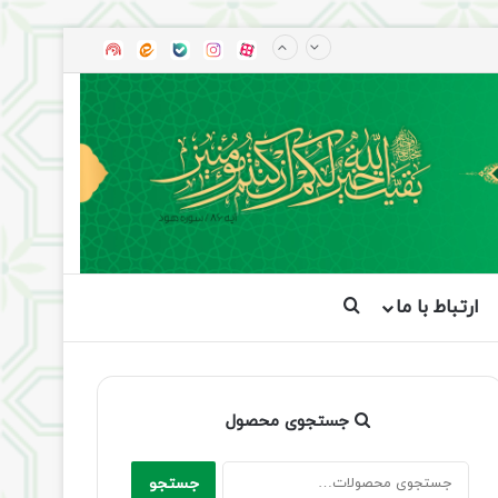
آپارات
بله
اینستاگرام
ایتا
شنوتو
ارتباط با ما
جستجو برای
جستجوی محصول
جستجو
جستجو
برای: