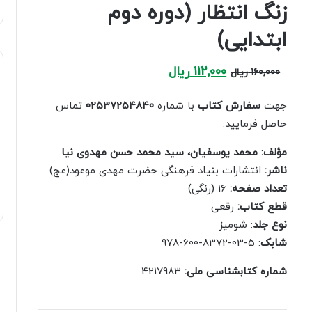
زنگ انتظار (دوره دوم
ابتدایی)
Current
Original
112,000
ریال
160,000
ریال
price
price
is:
was:
جهت
سفارش کتاب
با شماره
02537254840
تماس
160,000 ریال.
112,000 ریال.
حاصل فرمایید.
مؤلف: محمد یوسفیان، سید محمد حسن مهدوی نیا
ناشر:
انتشارات بنیاد فرهنگی حضرت مهدی موعود(عج)
تعداد صفحه:
16 (رنگی)
قطع کتاب:
رقعی
نوع جلد
: شومیز
شابک
: 5-03-8372-600-978
شماره کتابشناسی ملی: