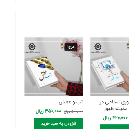
حراج!
ی اسلامی در
آب و عطش
مدینه ظهور
Current
Original
350,000
ریال
500,000
ریال
price
price
Current
Original
420,000
ریال
is:
was:
price
price
افزودن به سبد خرید