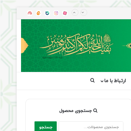
آپارات
بله
اینستاگرام
ایتا
شنوتو
ارتباط با ما
جستجو برای
جستجوی محصول
جستجو
جستجو
برای: