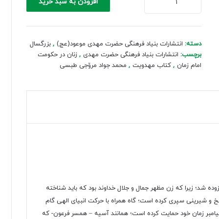
افزودن به سبد خرید
در
حکومت
امام
زمان
دسته:
انتشارات بنیاد فرهنگی حضرت مهدی موعود(عج)
,
بزرگسال
عدد
برچسب:
انتشارات بنیاد فرهنگی حضرت مهدی
,
زنان در حکومت
امام زمان
,
کتاب مهدویت
,
محمد جواد مروّجی طبسی
زوده شد؛ زیرا که زن مظهر جمال و جلال خداوند بود که باید شناخته
تلخ و شیرینی سپری کرده است؛ گاه همراه با حرکت انبیای الهی گام
 پیامبر زمان خود حمایت کرده است؛ همانند آسیه – همسر فرعون- که