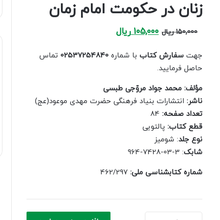
زنان در حکومت امام زمان
Current
Original
105,000
ریال
150,000
ریال
price
price
is:
was:
جهت
سفارش کتاب
با شماره
02537254840
تماس
150,000 ریال.
105,000 ریال.
حاصل فرمایید.
مؤلف: محمد جواد مروّجی طبسی
ناشر:
انتشارات بنیاد فرهنگی حضرت مهدی موعود(عج)
تعداد صفحه:
84
قطع کتاب:
پالتویی
نوع جلد
: شومیز
شابک
: 3-03-7428-964
شماره کتابشناسی ملی:
زنان