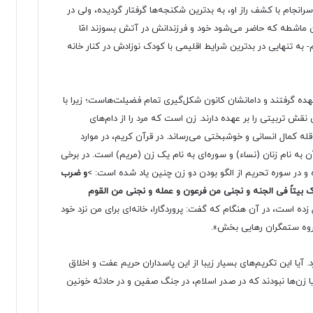
نجام با کشف راز او، به بدترین شکنجه‌ها گرفتار گردیده، ولی در
ماشطه که حاضر می‌شود خود و فرزندانش در آتش بسوزند امّا
- به تنهایی در بدترین شرایط اقلیمی با کودک نوزادش در کنار خانه
عهده گرفتند و دامانشان کانون شکل‌گیری تمام فضیلت‌هاست؛ زیرا با
 نقش تربیتی را بر عهده دارند. زن است که مرد را از دام‌های
له کمال انسانی و خوشبختی می‌رساند. در قرآن کریم، در موارد
ن به نام زنان (نساء) و سوره‌ای به نام یک زن (مریم) است. در برخی
ه و در سوره تحریم از الگو بودن دو زن چنین یاد شده است: >
و ضرب
ندک بیتاً فی الجنه و نجنی من فرعون و عمله و نجنی من القوم
ده است، در آن هنگام که گفت: پروردگارا، خانه‌ای برای من نزد خود
 گروه ستمگران رهایی بخش».
. آیا این تکریم‌های بسیار زیبا از این پاسداران حریم عفت و اخلاق
 زن‌ها نبودند که در صدر اسلام، در جنگ صفین و در حادثه خونین