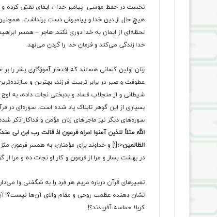
نخست در حفظ موسی -پیامبر خدا- ، ایفای نقش کرده و سرا
هیچ حال از دین خدا و پیامبرش دست برنداشت. همچنین 
لحظه‌ای از ایمان به خدا دوری نکند. هاجر – همسر ابراهیم
خدا زندگی می‌کند و فرمان خدا را گردن می‌نهد.
زنان اولین کسانی‌ هستند که افتخار آموزگاری بشر را بر 
عطوفت و صبر در برابر تربیت فرزند، بهترین و سازنده‌ترین
شیطانی و از منجلاب فساد و بدبختی نجات داده، به اوج ق
بسیاری از این گوهر تابناک یاد شده است. سوره‌ای در قرآ
سوره‌های دیگر نیز ماجراهای زنان مؤمن و فداکار ذکر شد
الله مثلاً للذین آمنوا امراه فرعون اذ قالت رب ابن لی ع
الظالمین
<
؛
[۱]
و خداوند برای مؤمنان، به همسر فرعون مثل ز
در بهشت بساز و مرا از فرعون و کار او نجات ده و مرا از
تعبیرهای قرآن درباره مریم هر فرد را به شگفتی وا می‌دارد
نشان دهنده عظمت روحی و مقام والای آن‌ها نیست؟! آیا
کربلا حماسه آفریدند؟!