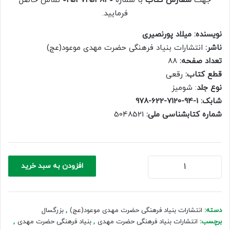
جهت
سفارش کتاب
با شماره
02537254840
تماس حاصل
400,000 ریال.
280,000 ریال.
فرمایید.
نویسنده: میلاد پورنصیری
ناشر:
انتشارات بنیاد فرهنگی حضرت مهدی موعود(عج)
تعداد صفحه:
88
قطع کتاب:
رقعی
نوع جلد
: شومیز
شابک: 1-94-7120-622-978
شماره کتابشناسی ملی:
5048521
عشق
افزودن به سبد خرید
به
مهدی
عدد
دسته:
انتشارات بنیاد فرهنگی حضرت مهدی موعود(عج)
,
بزرگسال
برچسب:
انتشارات بنیاد فرهنگی حضرت مهدی
,
بنیاد فرهنگی حضرت مهدی
,