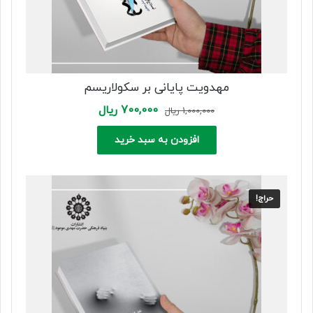
مهدویت پایانی بر سکولاریسم
Current
Original
700,000
ریال
1,000,000
ریال
price
price
is:
was:
افزودن به سبد خرید
1,000,000 ریال.
700,000 ریال.
حراج!