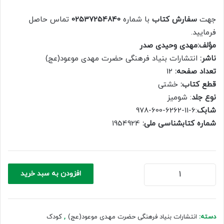
price
price
is:
was:
جهت
سفارش کتاب
با شماره
02537254840
تماس حاصل
150,000 ریال.
105,000 ریال.
فرمایید.
مؤلف:مهدی وحیدی صدر
ناشر:
انتشارات بنیاد فرهنگی حضرت مهدی موعود(عج)
تعداد صفحه:
12
قطع کتاب:
خشتی
نوع جلد
: شومیز
شابک
:6-11-6262-600-978
شماره کتابشناسی ملی:
1954924
شکوفه‌های
افزودن به سبد خرید
امید
4
(مثل
باران
دسته:
انتشارات بنیاد فرهنگی حضرت مهدی موعود(عج)
,
کودک
بهاری)