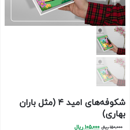
شکوفه‌های امید ۴ (مثل باران
بهاری)
Current
Original
105,000
ریال
150,000
ریال