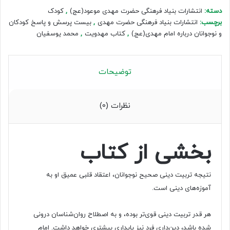
کودکان
دسته:
انتشارات بنیاد فرهنگی حضرت مهدی موعود(عج)
,
کودک
و
برچسب:
انتشارات بنیاد فرهنگی حضرت مهدی
,
بیست پرسش و پاسخ کودکان
نوجوانان
و نوجوانان درباره امام مهدی(عج)
,
کتاب مهدویت
,
محمد یوسفیان
درباره
امام
مهدی(عج)
عدد
توضیحات
نظرات (0)
بخشی از کتاب
نتیجه تربیت دینی صحیح نوجوانان، اعتقاد قلبی عمیق او به
آموزه‌های دینی است.
هر قدر تربیت دینی قوی‌تر بوده، و به اصطلاح روان‌شناسان درونی
شده باشد، دین‌داری فرد نیز پایداری بیشتری خواهد داشت. امام