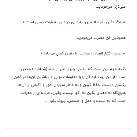
علی(ع) می‌فرماید:
«ثَباتُ الدّینِ بقُوّه الیقین؛ پایداری در دین به قوت یقین است.»
همچنین آن حضرت می‌فرماید:
«بالیقین تَتِمّ العبادَه؛ عبادت، با یقین کمال می‌یابد.»
نکته مهم این است که یقین، چیزی غیر از علم (شناخت) محض
است؛ از این رو، نباید آن را با معلومات دینی و انباشتن آن‌ها در ذهن
یکسان دانست. حفظ کردن و به خاطر سپردن امور و آگاهی از آن‌ها
هیچ‌گاه به معنای یقین به آنها نیست. یقین، مرتبه‌ای از معرفت
است که به شدت با عمل و احساس، پیوند دارد….