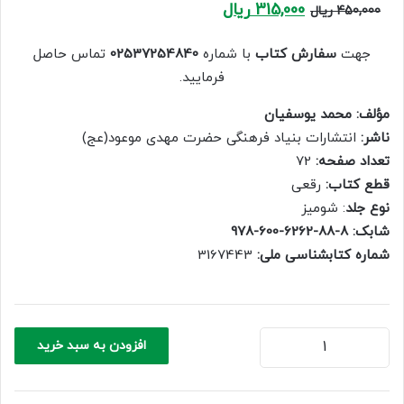
Current
Original
315,000
ریال
450,000
ریال
price
price
is:
was:
جهت
سفارش کتاب
با شماره
02537254840
تماس حاصل
450,000 ریال.
315,000 ریال.
فرمایید.
مؤلف: محمد یوسفیان
ناشر:
انتشارات بنیاد فرهنگی حضرت مهدی موعود(عج)
تعداد صفحه:
72
قطع کتاب:
رقعی
نوع جلد
: شومیز
شابک: 8-88-6262-600-978
شماره کتابشناسی ملی:
3167443
بیست
افزودن به سبد خرید
پرسش
و
پاسخ