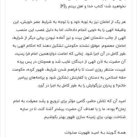
نخواهید شد؛ کتاب خدا و اهل بیتم را
[۴]
.
هر یک از امامان نیز به نوبه خود و با توجه به شرایط عصر خویش، این
وظیفه الهی را به خوبی انجام داده‌اند، اما به دلیل غصب این منصب
الهی از جانب دشمنان اهل بیت و نیز آماده نبودن برخی دیگر از شرایط،
امامان معصوم: موفق نشدند حکومتی تشکیل دهند که احکام الهی به
طور کامل در آن اجرا شود. زمانی که امامت دوازدهمین امام فرا رسید،
آن حضرت به اذن الهی از دیدگان غایب شد و همچنان در پس پرده
غیبت، منتظر روزی است تا با فراهم شدن شرایط، ظهور کرده، حکومت
حقه اسلامی به دستان با کفایتش تشکیل شود و برنامه‌های پیامبر
خاتم۶ و پدران بزرگوارش را به طور کامل به اجرا در آورد.
امید آن که تلاش حاضر، گامی مؤثر برای ترویج و رشد معرفت به امام
زمان۴ بوده، ما را با اهداف آن حضرت بیشتر آشنا کند، تا در سایه
شناخت بهتر، برای زمینه سازی ظهور بهتر بکوشیم.
همـه گـویند بـه امیـد ظهورت صلـوات