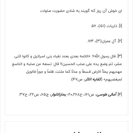
ای خوش آن روز که گویند به شادی حضورت صلوات
[۱]
. ذاریات (۵۱)، ۵۶.
[۲]
. آل عمران(۳)، ۱۶۴.
[۳]
. قال رسول الله۶: «الائمه بعدی بعدد نقباء بنی اسرائیل و کانوا اثنی
عشر، ثم وضع یده علی صلب الحسین۷ قال: تسعه من صلبه و التاسع
مهدیهم یملأ الارض قسطاً و عدلاً کما ملئت ظلماً و جوراً فالویل
لمبغضیهم» (
کفایه الاثر
، ص۴۷).
[۴]
.
أمالی طوسی
، ص۱۶۱، ح۲۶۸ـ۲۰؛
بحارالانوار
، ج۶۵، ص۲۲، ح۳۷.