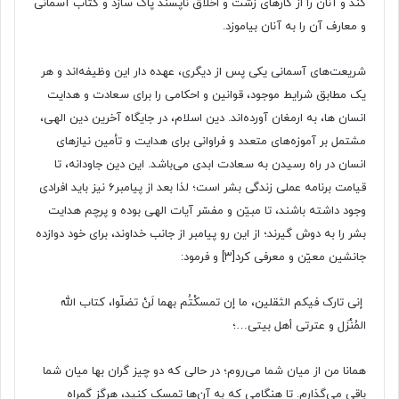
کند و آنان را از کارهای زشت و اخلاق ناپسند پاک سازد و کتاب آسمانی
و معارف آن را به آنان بیاموزد.
شریعت‌های آسمانی یکی پس از دیگری، عهده دار این وظیفه‌اند و هر
یک مطابق شرایط موجود، قوانین و احکامی را برای سعادت و هدایت
انسان ها، به ارمغان آورده‌اند. دین اسلام، در جایگاه آخرین دین الهی،
مشتمل بر آموزه‌های متعدد و فراوانی برای هدایت و تأمین نیازهای
انسان در راه رسیدن به سعادت ابدی می‌باشد. این دین جاودانه، تا
قیامت برنامه عملی زندگی بشر است؛ لذا بعد از پیامبر۶ نیز باید افرادی
وجود داشته باشند، تا مبیّن و مفسّر آیات الهی بوده و پرچم هدایت
بشر را به دوش گیرند؛ از این رو پیامبر از جانب خداوند، برای خود دوازده
جانشین معیّن و معرفی کرد
[۳]
و فرمود:
إنی تارک فیکم الثقلین، ما إن تمسکْتُم بهما لَنْ تضلّوا، کتاب الله
المُنْزَل و عترتی أهل بیتی…‌؛
همانا من از میان شما می‌روم؛ در حالی که دو چیز گران بها میان شما
باقی می‌گذارم. تا هنگامی که به آن‌ها تمسک کنید، هرگز گمراه