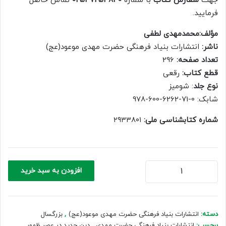
جهت
سفارش کتاب
با شماره
02537254840
تماس حاصل
500,000 ریال.
350,000 ریال.
فرمایید.
مؤلف:محمدمهدی لطفی
ناشر:
انتشارات بنیاد فرهنگی حضرت مهدی موعود(عج)
تعداد صفحه:
296
قطع کتاب:
رقعی
نوع جلد
: شومیز
شابک: 0-71-6262-600-978
شماره کتابشناسی ملی:
‏‏۲۹۳۳۸۰۱
دین
افزودن به سبد خرید
جدید
در
عصر
ظهور
دسته:
انتشارات بنیاد فرهنگی حضرت مهدی موعود(عج)
,
بزرگسال
عدد
برچسب:
انتشارات بنیاد فرهنگی حضرت مهدی
,
دین جدید در عصر ظهور
,