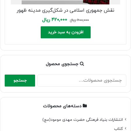
نقش جمهوری اسلامی در شکل‌گیری مدینه ظهور
Current
Original
420,000
ریال
600,000
ریال
price
price
is:
was:
افزودن به سبد خرید
600,000 ریال.
420,000 ریال.
جستجوی محصول
جستجو
جستجو
برای:
دسته‌های محصولات
انتشارات بنیاد فرهنگی حضرت مهدی موعود(عج)
کتاب