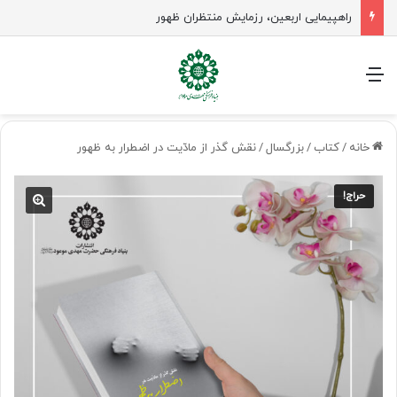
راهپیمایی اربعین، رزمایش منتظران ظهور
منو
خانه
/
کتاب
/
بزرگسال
/
نقش گذر از مادّیت در اضطرار به ظهور
حراج!