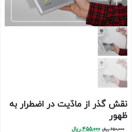
نقش گذر از مادّیت در اضطرار به
ظهور
Current
Original
455,000
ریال
650,000
ریال