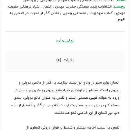
دسته:
انتشارات بنیاد فرهنگی حضرت مهدی موعود(عج)
,
بزرگسال
اضطرار
برچسب:
انتشارات بنیاد فرهنگی حضرت مهدی
,
انتظار
,
بنیاد فرهنگی حضرت
به
مهدی
,
کتاب مهدویت
,
مصطفی رضایی
,
نقش گذر از مادیت در اضطرار به
ظهور
ظهور
عدد
توضیحات
نظرات (0)
انسان برای سیر در وادی نورانیت، نیازمند به گذر از مانعی درونی و
بیرونی است. مظاهر و جلوه‌های دنیا، مانع بیرونی پیش روی انسان در
ورود به عوالم غیبی هستی است و نفس به عنوان مانع درونی، سدّی
مستحکم در برابر مسیر معنویت اوست که پس از گذر و انقطاع از عالم
دنیا نیز انسان از آن خلاصی نخواهد داشت.
نفس به سبب احاطه بیشتر و تسلط بر قوای درونی انسان، از