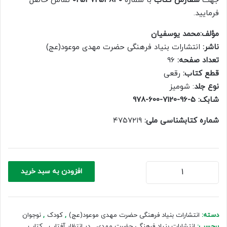
جهت
سفارش کتاب
با شماره
02537254840
تماس حاصل
450,000 ریال.
315,000 ریال.
فرمایید.
مؤلف:محمد یوسفیان
ناشر:
انتشارات بنیاد فرهنگی حضرت مهدی موعود(عج)
تعداد صفحه:
96
قطع کتاب:
رقعی
نوع جلد
: شومیز
شابک: 5-96-7120-600-978
شماره کتابشناسی ملی:
‏۴۷۵۷۲۱۹‬
در
افزودن به سبد خرید
انتظار
آفتاب
عدد
دسته:
انتشارات بنیاد فرهنگی حضرت مهدی موعود(عج)
,
کودک
,
نوجوان
برچسب:
انتشارات بنیاد فرهنگی حضرت مهدی
,
در انتظار آفتاب
,
کتاب