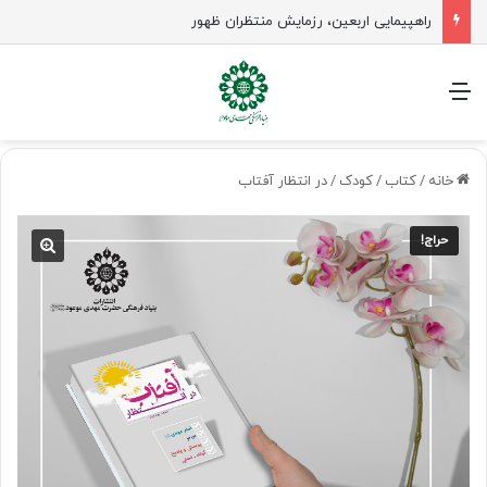
منو
خانه
/
کتاب
/
کودک
/
در انتظار آفتاب
حراج!