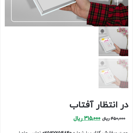
در انتظار آفتاب
Current
Original
315,000
ریال
450,000
ریال
price
price
is:
was: