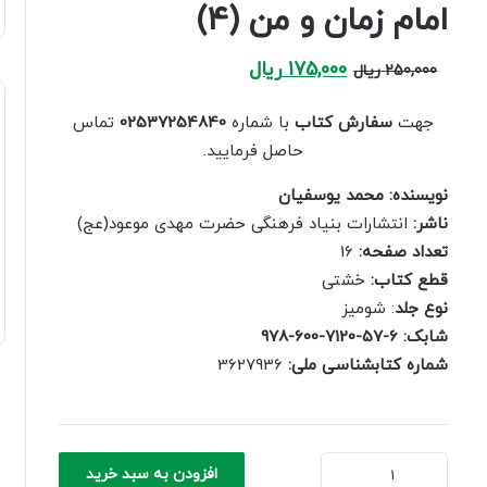
امام زمان و من (۴)
Current
Original
175,000
ریال
250,000
ریال
price
price
is:
was:
جهت
سفارش کتاب
با شماره
02537254840
تماس
250,000 ریال.
175,000 ریال.
حاصل فرمایید.
نویسنده: محمد یوسفیان
ناشر:
انتشارات بنیاد فرهنگی حضرت مهدی موعود(عج)
تعداد صفحه:
16
قطع کتاب:
خشتی
نوع جلد
: شومیز
شابک: 6-57-7120-600-978
شماره کتابشناسی ملی:
3627936
امام
افزودن به سبد خرید
زمان