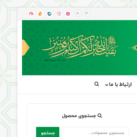
آپارات
بله
اینستاگرام
ایتا
شنوتو
ارتباط با ما
جستجو برای
جستجوی محصول
جستجو
جستجو
برای: