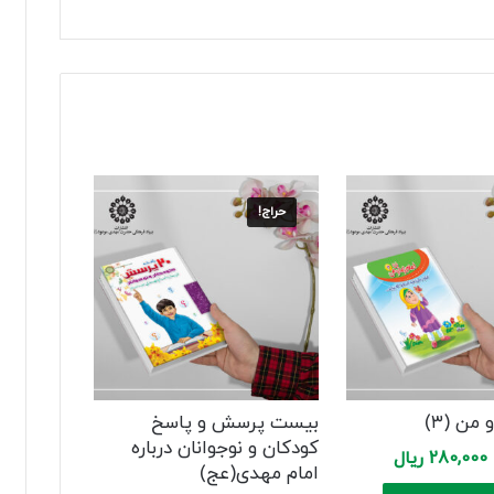
حراج!
 من (۳)
بیست پرسش و پاسخ
کودکان و نوجوانان درباره
Current
Original
280,000
ریال
امام مهدی(عج)
price
price