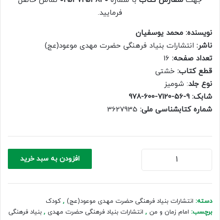
جهت
سفارش کتاب
با شماره
02537254840
تماس حاصل
400,000 ریال.
280,000 ریال.
فرمایید.
نویسنده: محمد یوسفیان
ناشر:
انتشارات بنیاد فرهنگی حضرت مهدی موعود(عج)
تعداد صفحه:
16
قطع کتاب:
خشتی
نوع جلد
: شومیز
شابک: 9-56-7120-600-978
شماره کتابشناسی ملی:
3627935
امام
افزودن به سبد خرید
زمان
و
من
(3)
دسته:
انتشارات بنیاد فرهنگی حضرت مهدی موعود(عج)
,
کودک
عدد
برچسب:
امام زمان و من
,
انتشارات بنیاد فرهنگی حضرت مهدی
,
بنیاد فرهنگی