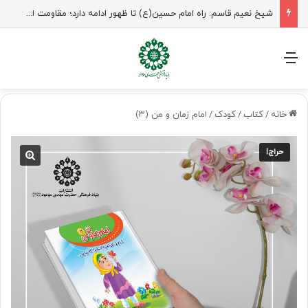
شیخ نعیم قاسم: راه امام حسین(ع) تا ظهور ادامه دارد؛ مقاومت از کربلا الهام می‌گیرد
منو
خانه
/
کتاب
/
کودک
/
امام زمان و من (۳)
حراج!