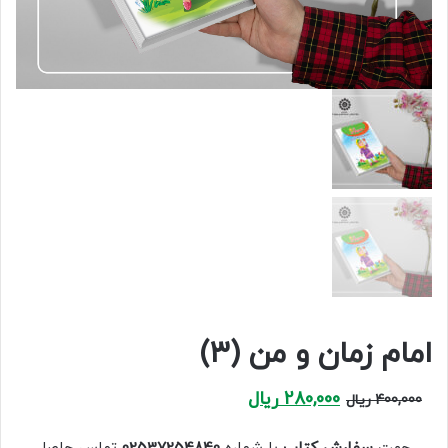
امام زمان و من (۳)
Current
Original
280,000
ریال
400,000
ریال
price
price
is:
was: