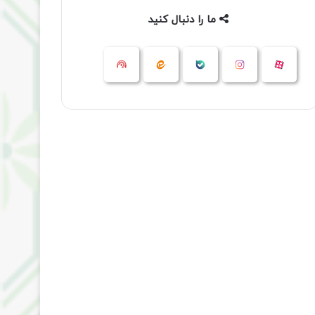
ما را دنبال کنید
آپارات
بله
اینستاگرام
ایتا
شنوتو