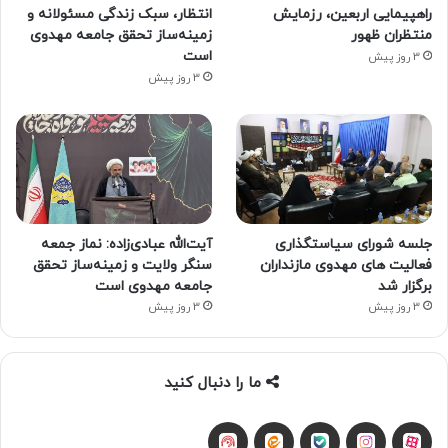
راهپیمایی اربعین، رزمایش
انتظار، سبک زندگی مسئولانه و
منتظران ظهور
زمینه‌ساز تحقق جامعه مهدوی
است
3 روز پیش
3 روز پیش
جلسه شورای سیاستگذاری
آیت‌الله عبادی‌زاده: نماز جمعه
فعالیت های مهدوی مازنداران
سنگر ولایت و زمینه‌ساز تحقق
برگزار شد
جامعه مهدوی است
3 روز پیش
3 روز پیش
ما را دنبال کنید
آپارات
بله
اینستاگرام
ایتا
شنوتو