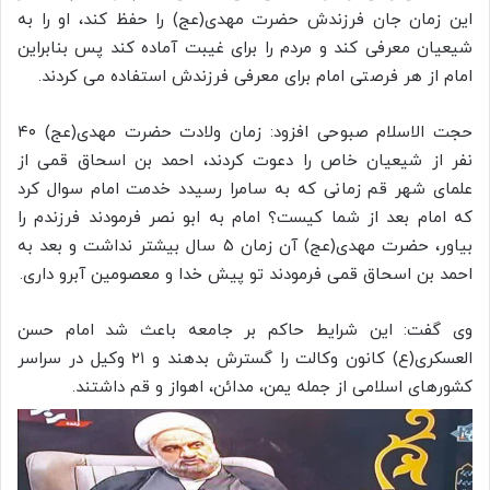
این زمان جان فرزندش حضرت مهدی(عج) را حفظ کند، او را به
شیعیان معرفی کند و مردم را برای غیبت آماده کند پس بنابراین
امام از هر فرصتی امام برای معرفی فرزندش استفاده می کردند.
حجت الاسلام صبوحی افزود: زمان ولادت حضرت مهدی(عج) ۴۰
نفر از شیعیان خاص را دعوت کردند، احمد بن اسحاق قمی از
علمای شهر قم زمانی که به سامرا رسیدد خدمت امام سوال کرد
که امام بعد از شما کیست؟ امام به ابو نصر فرمودند فرزندم را
بیاور، حضرت مهدی(عج) آن زمان ۵ سال بیشتر نداشت و بعد به
احمد بن اسحاق قمی فرمودند تو پیش خدا و معصومین آبرو داری.
وی گفت: این شرایط حاکم بر جامعه باعث شد امام حسن
العسکری(ع) کانون وکالت را گسترش بدهند و ۲۱ وکیل در سراسر
کشورهای اسلامی از جمله یمن، مدائن، اهواز و قم داشتند.