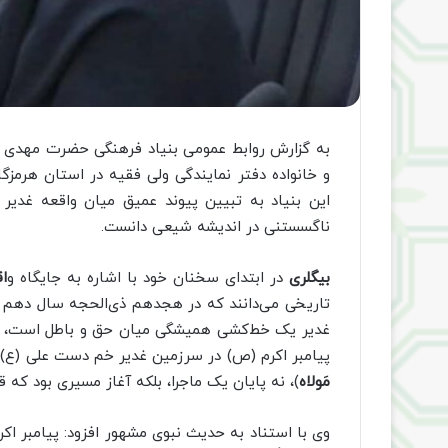
به گزارش روابط عمومی بنیاد فرهنگی حضرت مهدی م
و خانواده دفتر نمایندگی ولی فقیه در استان هرمزگ
این بنیاد به تبیین پیوند عمیق میان واقعه غدیر 
ناگسستنی در اندیشه شیعی دانست.
بیگلری
در ابتدای سخنان خود با اشاره به جایگاه و
ا
تاریخی می‌دانند که در هجدهم ذی‌الحجه سال دهم ه
غدیر یک خط‌کشی همیشگی میان حق و باطل است، روی
پیامبر اکرم (ص) در سرزمین غدیر خم دست علی (ع) را بل
مَولاه
)، نه پایان یک ماجرا، بلکه آغاز مسیری بود ک
وی با استناد به حدیث نبوی مشهور افزود: پیامبر اکرم