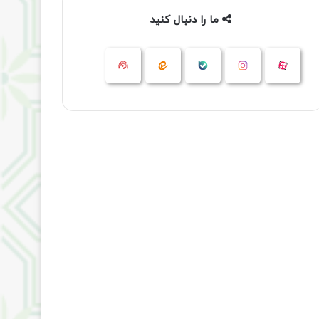
ما را دنبال کنید
آپارات
بله
اینستاگرام
ایتا
شنوتو