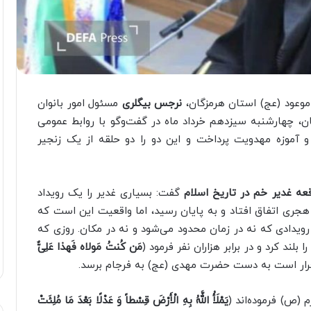
وعود (عج) استان هرمزگان،
نرجس بیگلری
مسئول امور بانوان
ان، چهارشنبه سیزدهم خرداد ماه در گفت‌وگو با روابط عمومی
و آموزه مهدویت پرداخت و این دو را دو حلقه از یک زنجیر
قعه غدیر خم در تاریخ اسلام
گفت: بسیاری غدیر را یک رویداد
جری اتفاق افتاد و به پایان رسید، اما واقعیت این است که
دادی که نه در زمان محدود می‌شود و نه در مکان. روزی که
ند کرد و در برابر هزاران نفر فرمود (
مَن کُنتُ مَولاه فَهذا عَلِیٌّ
ه قرار است به دست حضرت مهدی (عج) به فرجام برسد.
 (ص) فرموده‌اند (
یَمْلَأُ اللَّهُ بِهِ الْأَرْضَ قِسْطاً وَ عَدْلًا بَعْدَ مَا مُلِئَتْ