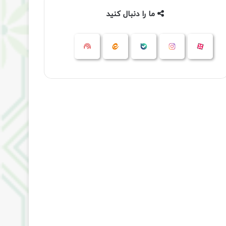
ما را دنبال کنید
آپارات
بله
اینستاگرام
ایتا
شنوتو