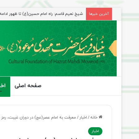
راهپیمایی اربعین، رزمایش منتظران ظهور
آخرین خبرها
صفحه اصلی
اخب
خانه
/
اخبار
/
معرفت به امام عصر(عج) در دوران غیبت، رم
اخبار