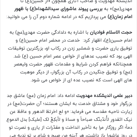
اندیشکه مهدویت و صاحب آثاری همچون «از حسین(ع) تا
مهدی(عج)» به
بررسی پیوند عاشورای سیدالشهداء(ع) با ظهور
امام زمان(ع)
می پردازیم که در ادامه شماره دوم آن را می خوانید:
حجت الاسلام فوادیان
با اشاره به دلدادگی حضرت مهدی(عج) به
امام حسین(ع)، اظهار کرد: خدمت در محضر امام حسین(ع) و
توفیق یاری حضرت و شمشیر زدن در رکاب او، بزرگترین توفیقات
الهی بود که نصیب عده‏ای از خواص عصر امام حسین (ع) شد.
همچنان‏که فراهم کردن شرایط و مقدمات ظهور حضرت ولیعصر
(عج) و توفیق جنگیدن در رکاب آن بزرگوار، از دیگر موهبت
‏های الهی است که نصیب عده ‏ای از خواص می ‏شود.
دبیر علمی اندیشکده مهدویت
ادامه داد: امام زمان (عج) عاشق جد
بزرگوار خود و مشتاق خدمت به ایشان هستند؛ آن حضرت(عج) در
زیارت ناحیه مقدسه می ‏فرماید: «و لع اخرتظ الدهور و عاقظ عن
نیک اثقدور لأُندّبنّک صباحاً و مساءً و لأبکِغّ لک [علیک‏] بدل الدموع
دماً؛ اگر روزگار مرا به تأخیر انداخت و مقدّرات از یاری و نصرت تو
در روز عاشورا باز داشت، هر آینه من صبح و شام بر تو ندبه می‏