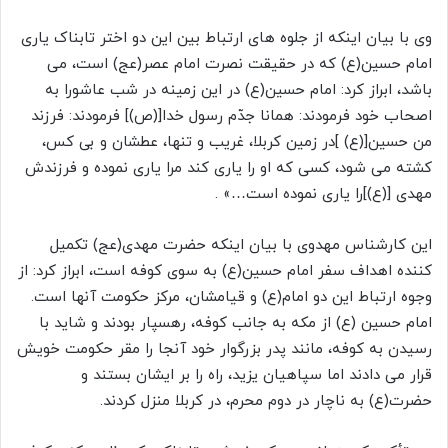
وی با بیان اینکه از جلوه ‏های ارتباط بین این دو اختر تابناک یاری
امام حسین(ع) که در حقیقت نصرت امام عصر(عج) است، می‏
باشد، ابراز کرد: امام حسین(ع) در این زمینه در شب عاشورا به
اصحاب خود فرمودند: همانا جدّم رسول خدا[(ص)] فرمودند: فرزند
من حسین‏[(ع) ]در زمین کربلا، غریب و تنها، عطشان و بی‏ کس،
کشته می ‏شود، کسی که او را یاری کند مرا یاری نموده و فرزندش
مهدی [(ع)]را یاری نموده است…» .
این کارشناس مهدوی با بیان اینکه حضرت مهدی(عج) تکمیل
کننده اهداف سفر امام حسین(ع) به سوی کوفه است، ابراز کرد: از
وجوه ارتباط این دو امام(ع) و قیامشان، مرکز حکومت آنها است.
امام حسین (ع) از مکه به جانب کوفه، رهسپار بودند و شاید با
رسیدن به کوفه، مانند پدر بزرگوار خود آن‏جا را مقر حکومت خویش
قرار می ‏دادند اما سپاهیان یزید، راه را بر ایشان بستند و
حضرت(ع) به ناچار در دوم محرم، در کربلا منزل کردند.