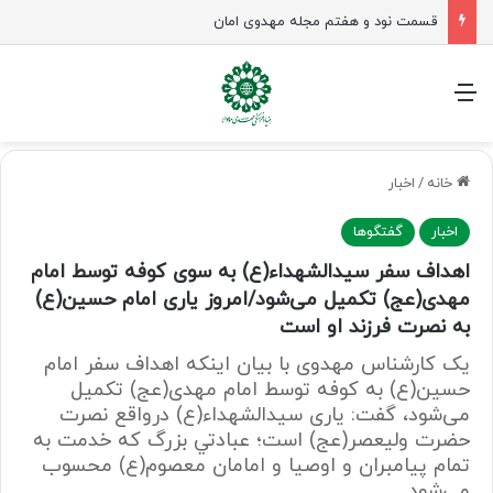
زن در جامعه مهدوی؛ معمار نسل منتظر و زمینه‌ساز جوانی جمعیت
منو
خانه
/
اخبار
اخبار
گفتگوها
اهداف سفر سیدالشهداء(ع) به سوی کوفه توسط امام
مهدی(عج) تکمیل می‌شود/امروز یاری امام حسین(ع)
به نصرت فرزند او است
یک کارشناس مهدوی با بیان اینکه اهداف سفر امام
حسین(ع) به کوفه توسط امام مهدی(عج) تکمیل
می‌شود، گفت: یاری سیدالشهداء(ع) درواقع نصرت
حضرت ولیعصر(عج) است؛ عبادتي بزرگ که خدمت به
تمام پيامبران و اوصيا و امامان معصوم(ع) محسوب
می‌شود.