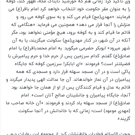
وی تأکید کرد: زمانی هم که خورشید تابناک مکه، ظهور کند، کوفه
را به عنوان مقر حکومت خود انتخاب خواهد کرد امام باقر(ع) می
‏فرمایند: «مهدی(عج) قیام می ‏کند و به سوی کوفه می‏ رود و
منزلش را آن‏جا قرار می ‏دهد» همچنین می‏ فرماید: «هنگامی که
قائم ما قیام کند و به کوفه برود، هیچ مؤمنی نخواهد بود، مگر
آنکه در آن شهر، در کنار مهدی(عج) سکونت می‏گزیند، یا به آن
شهر می‏رود» ابوبکر حضرمی می‏گوید: به امام محمدباقر(ع) یا امام
صادق(ع) گفتم: کدام سرزمین پس از حرم خدا و حرم پیامبرش با
فضیلت‏تر است؟ فرمودند: «ای ابابکر! سرزمین کوفه که جایگاه
پاکی است و در آن مسجد سهله قرار دارد و مسجدی که همه
پیامبران در آن نماز خوانده‏اند. آن جا عدالت الهی پدیدار می‏گردد و
قائم به عدل و قیام کنندگان پس از او از همان جا خواهند بود.
آن‏جا، جایگاه پیامبران و جانشینان صالح آنان است». امام
صادق(ع) از مسجد سهله یاد کردند و فرمودند: «آن خانه صاحب ما
(مهدی موعود) است؛ زمانی که با خاندانش در آن‏جا سکونت
گزیند».
حجت الاسلام فوادیان خاطرنشان کرد: از مجموع این روایات درمی