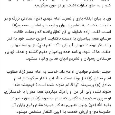
کنم و به جای قطرات اشک، بر تو خون می‏گریم»
.
وی با بیان اینکه یاری و نصرت امام مهدی (عج)، عبادتی بزرگ و در
حقیقت خدمت به تمام پیامبران و اوصیا و امامان معصوم(ع)
است، گفت: اراده خداوند بر آن تعلق یافته که زحمات طاقت
فرسای همه پیامبران به دست باکفایت آخرین حجت خود به ثمر
رسد. اگر نهضت جهانی آن ولی الله اعظم (عج)، از برنامه جهانی
خلقت حذف شود، برنامه همه پیامبران عقیم گشته و هدف نهایی
فرستادن رسولان و تشریع ادیان ضایع و تباه می‏شود.
حجت الاسلام فوادیان ادامه داد: خدمت به امام عصر (ع)، مطلوب
امام صادق (ع) نیز بوده است. خلاّد ابن قصّار می‏گوید: از امام
صادق (ع) پرسیدند: آیا قائم متولد شده است؟ فرمودند: «نه!
متولد نشده ولی اگر من او را درک می‏کردم، همه عمر را با خدمت‏گزاری
او سپری می‏کردم» هنگامی که امام معصوم (ع) در حق حضرت
بقیه الله (عج) چنین تعبیری به کار می‏برد؛ مقام رفیع یاران آن
حضرت(عج) و ارزش خدمت به آیین انتظار مشخص می‏شود.