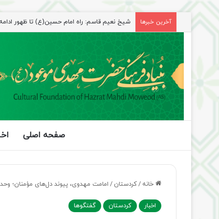
شیخ نعیم قاسم: راه امام حسین(ع) تا ظهور ادامه دا
آخرین خبرها
صفحه اصلی
اخب
خانه
/
کردستان
/
امامت مهدوی، پیوند دل‌های مؤمنان؛ وحد
اخبار
کردستان
گفتگوها