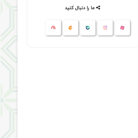
ما را دنبال کنید
آپارات
بله
اینستاگرام
ایتا
شنوتو