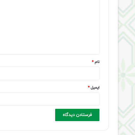
ی
د
گ
ا
ه
*
نام
*
ایمیل
*