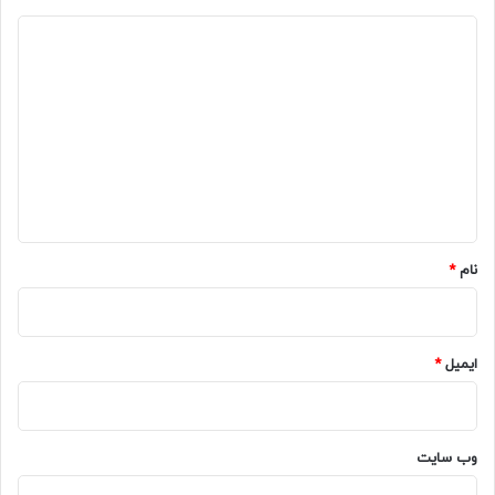
د
ی
د
گ
ا
ه
*
نام
*
ایمیل
*
وب‌ سایت