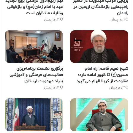
برپایی موکب مهدویت در مسیر
نهم ربیع‌الاول فرصتی برای تجدید
راهپیمایی بازماندگان اربعین در
عهد با امام زمان(عج) و بازخوانی
زاهدان
وظایف منتظران است
1 روز پیش
3 روز پیش
شیخ نعیم قاسم: راه امام
برگزاری نشست برنامه‌ریزی
حسین(ع) تا ظهور ادامه دارد؛
فعالیت‌های فرهنگی و آموزشی
مقاومت از کربلا الهام می‌گیرد
بنیاد مهدویت لرستان
3 روز پیش
3 روز پیش