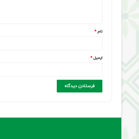
ا
ه
*
نام
*
ایمیل
*