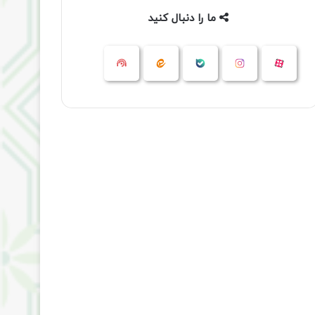
ما را دنبال کنید
آپارات
بله
اینستاگرام
ایتا
شنوتو