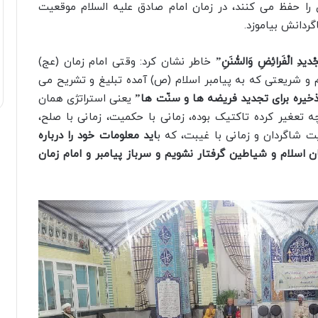
ی را حفظ می کنند، در زمان امام صادق علیه السلام موقعیت
گردانش بیاموزد.
تَجْدیدِ الْفَرائِضِ وَالسُّنَنِ”
خاطر نشان کرد: وقتی امام زمان (عج)
 و شریعتی که به پیامبر اسلام (ص) آمده تبلیغ و تشریح می
یره برای تجدید فریضه ها و سنّت ها”
یعنی استراتژی همان
 تعغیر کرده تاکتیک بوده، زمانی با حکمیت، زمانی با صلح،
بیت شاگردان و زمانی با غیبت، که ب
اید معلومات خود را درباره
ان اسلام و شیاطین گرفتار نشویم و سرباز پیامبر و امام زمان