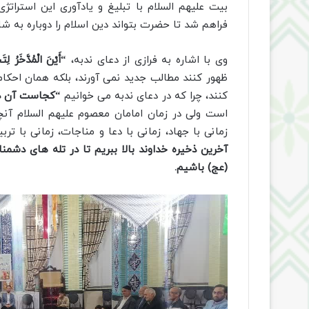
بیت علیهم السلام با تبلیغ و یادآوری این استراتژ
فراهم شد تا حضرت بتواند دین اسلام را دوباره به شا
وی با اشاره به فرازی از دعای ندبه،
“أَیْنَ الْمُدَّخَرُ لِ
ظهور کنند مطالب جدید نمی آورند، بلکه همان احکام
کنند، چرا که در دعای ندبه می خوانیم
“کجاست آن ذخ
است ولی در زمان امامان معصوم علیهم السلام آنچه
زمانی با جهاد، زمانی با دعا و مناجات، زمانی با تر
آخرین ذخیره خداوند بالا ببریم تا در تله های دشمن
(عج) باشیم.