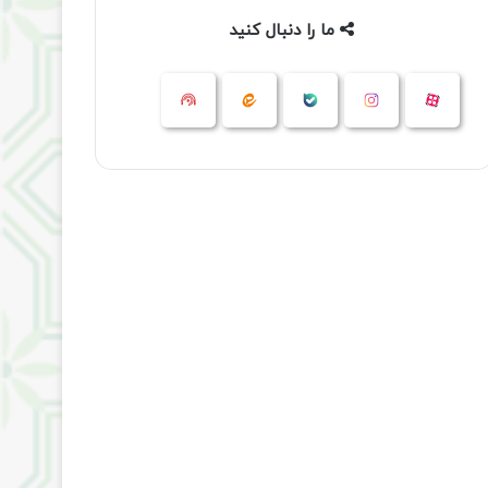
ما را دنبال کنید
آپارات
بله
اینستاگرام
ایتا
شنوتو