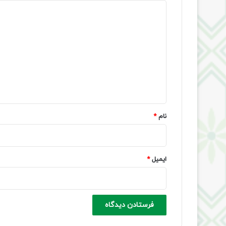
د
ی
د
گ
ا
ه
*
نام
*
ایمیل
*