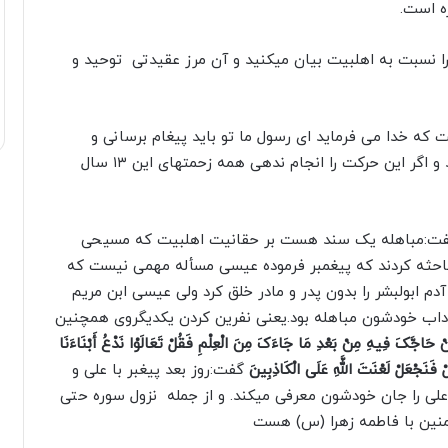
ه است.
را نسبت به اهلبیت بیان میکنید و آن مرز عقیدتی توحید و
که خدا می فرماید ای رسول ما تو باید پیغام برسانی و
پیغامی که باید محکم باشد استمرار هم داشته باشد و اگر این حرکت را انجام ندهی همه زحمتهای این ۱۳ سال
له گفت:مباهله یک سند هست بر حقانیت اهلبیت که مسیحی
احثه کردند که پیغمبر فرموده عیسی مسأله مهمی نیست که
 ابولبشر را بدون پدر و مادر خلق کرد ولی عیسی ابن مریم
آداب خودشون مباهله بود.یعنی نفرین کردن یکدیگروی همچنین
 حَاجَّکَ فِیهِ مِنْ بَعْدِ مَا جَاءَکَ مِنَ الْعِلْمِ فَقُلْ تَعَالَوْا نَدْعُ أَبْنَاءَنَا
ِلْ فَنَجْعَلْ لَعْنَتَ اللَّهِ عَلَى الْکَاذِبِینَ
گفت:روز بعد پیغبر با علی و
علی را جان خودشون معرفی میکند. و از جمله نزول سوره حتی
مؤمنین با فاطمه زهرا (س) هست