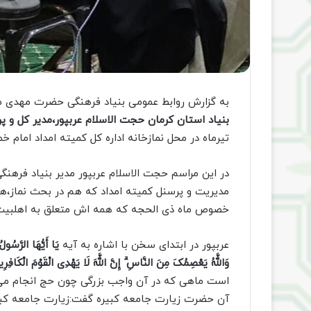
به گزارش روابط عمومی بنیاد فرهنگی حضرت مهدی م
بنیاد استان کرمان حجت الاسلام عربپور،مدیر کل و پر
تیرماه در محل نمازخانه اداره کل کمیته امداد امام خمین
در این مراسم حجت الاسلام عربپور مدیر بنیاد فره
مدیریت و پرسنل کمیته امداد که هم در بحث نماز،هم
خصوص ماه ذی الحجه که همه اش متعلق به اهلبیت
عربپور در ابتدای سخن با اشاره به آیه
یَا أَیُّهَا الرَّسُولُ 
وَاللَّهُ یَعْصِمُکَ مِنَ النَّاسِ ۗ إِنَّ اللَّهَ لَا یَهْدِی الْقَوْمَ الْکَافِرِ
است ماهی که در آن واجب بزرگی چون حج انجام می
آن حضرت زیارت جامعه کبیره گفت:زیارت جامعه کب