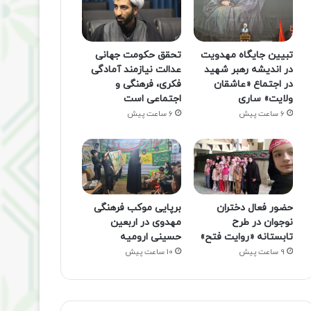
تبیین جایگاه مهدویت
تحقق حکومت جهانی
در اندیشه رهبر شهید
عدالت نیازمند آمادگی
در اجتماع «عاشقان
فکری، فرهنگی و
ولایت» ساری
اجتماعی است
6 ساعت پیش
6 ساعت پیش
حضور فعال دختران
برپایی موکب فرهنگی
نوجوان در طرح
مهدوی در اربعین
تابستانه «روایت فتح»
حسینی ارومیه
9 ساعت پیش
10 ساعت پیش