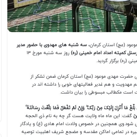
وعود (عج) استان کرمان،
سه شنبه های مهدوی با حضور مدیر
سنل کمیته امداد امام خمینی (ره)
روز سه شنبه مورخ ۱۳
ی (ره) برگزار گردید.
نگی حضرت مهدی موعود (عج) استان کرمان ضمن تشکر از
 مهدویت و هم غدیر فعالیتهای خوبی را داشته اند در
 است مکطالب مبسوطی را بیان داشت.
بَلِّغْ مَا أُنْزِلَ إِلَیْکَ مِنْ رَبِّکَ ۖ وَإِنْ لَمْ تَفْعَلْ فَمَا بَلَّغْتَ رِسَالَتَهُ ۚ
ینَ
گفت: این ماه ماه ولایت هست گر چه به نام ذی الحجه
 شود.وی همچنین در خصوص ولادت امام هادی (ع) و یادگار
یره در تمامی اماکن مقدسه و مضجع شریف اهلبیت توصیه