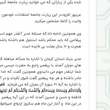
شده یکی از زیاراتی که می خوانید زیارت جامعه کبیر
عربپور افزود:در این زیارت جامعه اعتقادات خودمون 
ولایت را کاملا مشخص میکنید.
وی همچنین ادامه داد:که مسئله غدیر آنقدر مهم است 
هجرت و ۱۰ سال بعثت بی فایده است.
مدیر بنیاد استان کرمان با اشاره به مسأله مباه
های نجران آمدند با پیغمبر راجع به حضرت عیسی مب
شما اینقدر مهم می دانیدوی همچنین گفت: که خدا آدم
مادر داشته و هر چه پیغمبر گفت قبول نکردند و در 
با اشاره به آیه ۶۱ سوره آل عمران که می فرماید
فَمَنْ
وَأَبْنَاءَکُمْ وَنِسَاءَنَا وَنِسَاءَکُمْ وَأَنْفُسَنَا وَأَنْفُسَکُمْ ثُمَّ نَبْتَه
فاطمه و حسن و حسین آمدند که در این آیه پیغمبر 
در این ماه و آغاز این ماه هم سالروز ازدواج امیرال