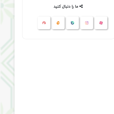
ما را دنبال کنید
آپارات
بله
اینستاگرام
ایتا
شنوتو