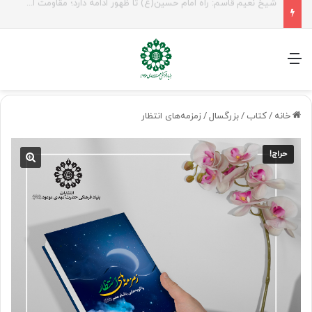
راهپیمایی اربعین، رزمایش منتظران ظهور
منو
خانه
/
کتاب
/
بزرگسال
/
زمزمه‌های انتظار
حراج!