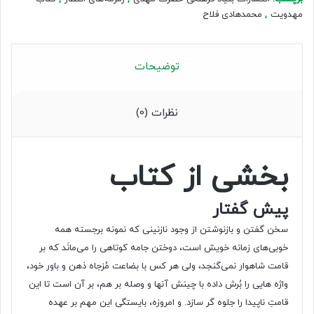
مهدویت
,
محمدهادى فلاح
توضیحات
نظرات (0)
بخشی از کتاب
پیش
گفتار
سخن گفتن و بازنوشتن از وجود نازنینى که نمونه برجسته همه
خوبى‌هاى زمانه خویش است، دوختن جامه کوتاهى را مى‌مانَد که بر
قامت شاهوار نمى‌گنجد، ولى هر کس با بضاعت مُزجاه ذهن و باور خود،
واژه هایى را بُرش داده با چینش آنها و وصله بر هم، بر آن است تا این
قامتِ ناپیدا را جلوه گر سازد. و امروزه، بایستگى این مهم بر عهده