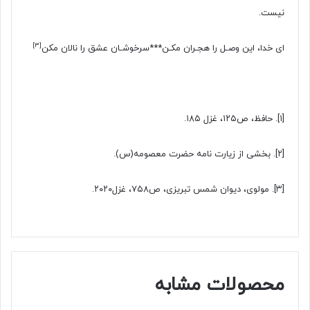
نیست.
[۳]
اى خدا، این وصـل را هجـران مکـن***سرخوشـان عشق را نالان مکن
[۱]
. حافظ، ص۱۲۵، غزل ۱۸۵.
[۲]
. بخشى از زیارت نامه حضرت معصومه(س).
[۳]
. مولوى، دیوان شمس تبریزى، ص۷۵۸، غزل۲۰۲۰.
محصولات مشابه