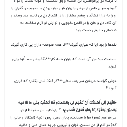
با عرضه دلِ پُرخواهش، تن خسته و بال شکسته و گونه نمناک را گواه
گیرد و سر بر دامنِ او نهد و با زبان ناز و نیاز، بودنِ با محبوب و گذرانِ با
او را به درازا کشانَد و چشم مشتاق را در اشباع دل بى تاب، مدد رساند و
آن گاه، دل و جان را در قلمرو دلجویى و نوازش او آرام ساخته، به
شادمانى حقیقى دست یابد.
نقدها را بود آیا که عیارى گیرند***تا همه صومعه داران پى کارى گیرند
مصلحت دید من آن است که یاران همه کار***بگذارند و خم طُرّه یارى
گیرند
خوش گرفتند حریفان سر زلف ساقى***گر فلکْ شان بگذارد که قرارى
[۱]
گیرند
«اَللّهُمَّ أِنّى أَسْئَلُکَ أَنْ تَخْتِمَ لِى بِالسَّعادَهِ فَلا تَسْلُبْ مِنّى ما اَنَا فیهِ
[۲]
وَلاحَوْلَ وَلاقُوَّهَ أِلاّ بِاللهِ اْلعَلِىِّ الْعَظیمِ».
بارخدایا، من حقیقتاً از تو
مى‌خواهم (عمر) مرا با سعادت، پایان دهى. پس آنچه (اعتقاد و حالى را
که) در آنم از من نستان. توان و نیرویى جز به خداى علىّ و عظیم