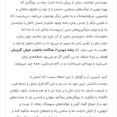
باورمندانِ توانمند، بیش از پیش شده است. چه، در روزگارى که
بهره جویى از نوآمدهاى صنعتى، انسان را از خود و حقایق متعالى و
فراسویى مى‌فراموشانَد و به راهى دیگر رهنمون مى‌شود، مى‌بایست که
با طرحى دیگر از جنس زمان، نامه وجود نامبُردار انسان کامل و نیازمندى
به او و لزوم سوگیرى‌هاى دینى را پیوسته یادآور شد تا خدا که
نخواسته، خلاف سویمندى زمان، از آن عزیز دور نمانیم. چون زمان،
دوان دوان و نَفَس زنان به سوى او مى‌رود تا در دامان حضور او خود را
عاقبت به خیر سازد، که
زمانه مهدى
۴
، هنگامه خاطراتِ خوشِ آفرینش
است.
بر پایه اعتقاد ما، بى گمان اگر او نمى‌بود لحظه‌هاى زمان
نمى‌تپید و پویه‌اى نمى‌داشت و در کام ایستایى، همه چیز مى‌پژمرد.
آرى، شیرین تر و گواراتر از این لحظه نیست که انسان با
دوست داشتنى ترینِ خود به سر بَرد و این گاهِ فرح بخش و بساط قرب
را غنیمت شمرد، به زبان حال و بر پایه دل با او هم صحبت شود، رازهاى
ناگفته را بازگوید، از ویژگى‌هاى رمزآلودِ جهانى و قدسى او، از محنت‌هاى
خود و از امواج گونه گون و غرقابه‌هاى سهمناک زمانه، از غربت و
تنهایى، از تازش خیانت ها و سختى راه و دام‌هاى تنیده، شِکوه کند و