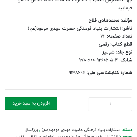
جهت
سفارش کتاب
با شماره
02537254840
تماس حاصل
300,000 ریال.
210,000 ریال.
فرمایید.
مؤلف: محمدهادى فلاح
ناشر:
انتشارات بنیاد فرهنگی حضرت مهدی موعود(عج)
تعداد صفحه:
72
قطع کتاب:
رقعی
نوع جلد
: شومیز
شابک
: 4-5-92606-600-978
شماره کتابشناسی ملی:
زمزمه‌های
افزودن به سبد خرید
انتظار
عدد
دسته:
انتشارات بنیاد فرهنگی حضرت مهدی موعود(عج)
,
بزرگسال
برچسب:
انتشارات بنیاد فرهنگی حضرت مهدی
,
زمزمه‌های انتظار
,
کتاب