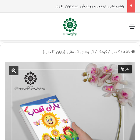
راهپیمایی اربعین، رزمایش منتظران ظهور
منو
خانه
/
کتاب
/
کودک
/
آرزوهای آسمانی (یاران آفتاب)
حراج!