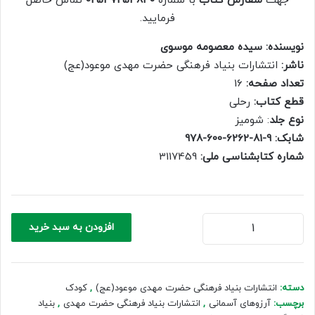
جهت
سفارش کتاب
با شماره
02537254840
تماس حاصل
500,000 ریال.
350,000 ریال.
فرمایید.
نویسنده: سیده معصومه موسوی
ناشر:
انتشارات بنیاد فرهنگی حضرت مهدی موعود(عج)
تعداد صفحه:
16
قطع کتاب:
رحلی
نوع جلد
: شومیز
شابک: 9-81-6262-600-978
شماره کتابشناسی ملی:
‭3117459
آرزوهای
افزودن به سبد خرید
آسمانی
(یاران
آفتاب)
عدد
دسته:
انتشارات بنیاد فرهنگی حضرت مهدی موعود(عج)
,
کودک
برچسب:
آرزوهای آسمانی
,
انتشارات بنیاد فرهنگی حضرت مهدی
,
بنیاد