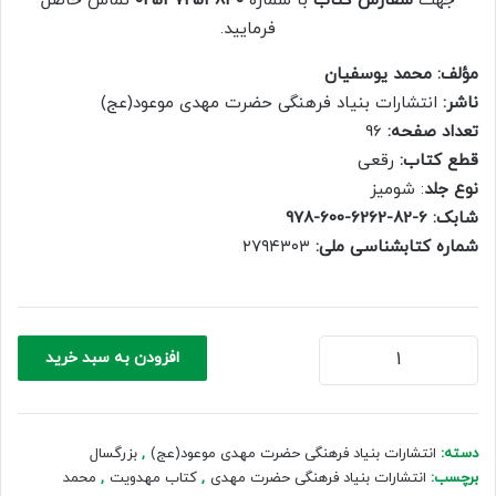
جهت
سفارش کتاب
با شماره
02537254840
تماس حاصل
500,000 ریال.
350,000 ریال.
فرمایید.
مؤلف: محمد يوسفيان
ناشر:
انتشارات بنیاد فرهنگی حضرت مهدی موعود(عج)
تعداد صفحه:
96
قطع کتاب:
رقعی
نوع جلد
: شومیز
شابک: 6-82-6262-600-978
شماره کتابشناسی ملی:
‏‫۲۷۹۴۳۰۳
تخته
افزودن به سبد خرید
سفید
(جلد2)
عدد
دسته:
انتشارات بنیاد فرهنگی حضرت مهدی موعود(عج)
,
بزرگسال
برچسب:
انتشارات بنیاد فرهنگی حضرت مهدی
,
کتاب مهدویت
,
محمد