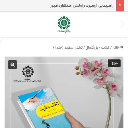
جلسه شورای سیاستگذاری فعالیت های مهدوی مازنداران برگزار شد
منو
خانه
/
کتاب
/
بزرگسال
/
تخته سفید (جلد۲)
حراج!