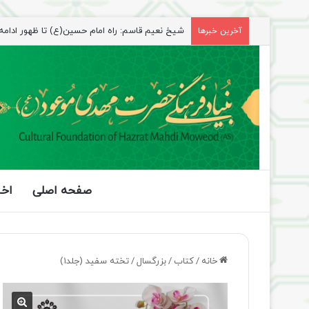
آخرین خبرها
راهپیمایی اربعین، رزمایش منتظران ظهور
صفحه اصلی
اخب
خانه
/
کتاب
/
بزرگسال
/
تخته سفید (جلد۱)