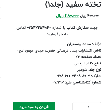
تخته سفید (جلد۱)
Current
Original
280,000
ریال
400,000
ریال
price
price
is:
was:
جهت
سفارش کتاب
با شماره
02537254840
تماس
400,000 ریال.
280,000 ریال.
حاصل فرمایید.
مؤلف: محمد يوسفيان
ناشر:
انتشارات بنیاد فرهنگی حضرت مهدی موعود(عج)
تعداد صفحه:
72
قطع کتاب:
رقعی
نوع جلد
: شومیز
شابک: 4-80-7428-600-978
شماره کتابشناسی ملی:
07/297
تخته
افزودن به سبد خرید
سفید