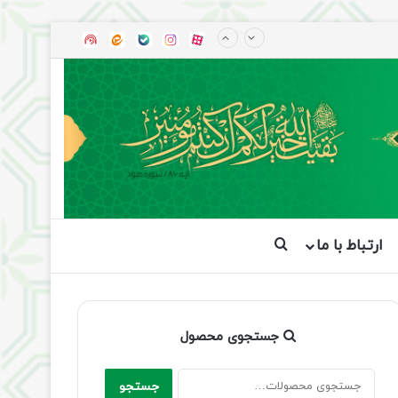
آپارات
بله
اینستاگرام
ایتا
شنوتو
ارتباط با ما
جستجو برای
جستجوی محصول
جستجو
جستجو
برای: