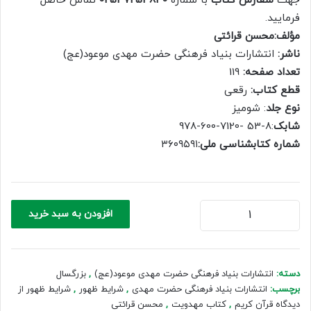
جهت
سفارش کتاب
با شماره
02537254840
تماس حاصل
500,000 ریال.
350,000 ریال.
فرمایید.
مؤلف:محسن قرائتی
ناشر:
انتشارات بنیاد فرهنگی حضرت مهدی موعود(عج)
تعداد صفحه:
119
قطع کتاب:
رقعی
نوع جلد
: شومیز
شابک
:8-53 -7120-600-978
شماره کتابشناسی ملی:
۳۶۰۹۵۹۱
شرایط
افزودن به سبد خرید
ظهور
از
دیدگاه
قرآن
دسته:
انتشارات بنیاد فرهنگی حضرت مهدی موعود(عج)
,
بزرگسال
کریم
برچسب:
انتشارات بنیاد فرهنگی حضرت مهدی
,
شرایط ظهور
,
شرایط ظهور از
عدد
دیدگاه قرآن کریم
,
کتاب مهدویت
,
محسن قرائتی