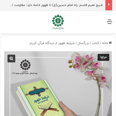
منو
خانه
/
کتاب
/
بزرگسال
/
شرایط ظهور از دیدگاه قرآن کریم
حراج!