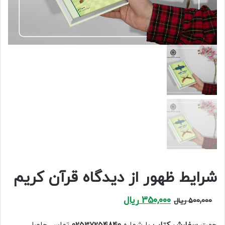
شرایط ظهور از دیدگاه قرآن کریم
Current
Original
350,000
ریال
500,000
ریال
price
price
is:
was: