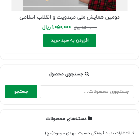
دومین همایش ملی مهدویت و انقلاب اسلامی
Current
Original
1,050,000
ریال
1,500,000
ریال
price
price
is:
was:
افزودن به سبد خرید
1,500,000 ریال.
1,050,000 ریال.
جستجوی محصول
جستجو
جستجو
برای:
دسته‌های محصولات
انتشارات بنیاد فرهنگی حضرت مهدی موعود(عج)