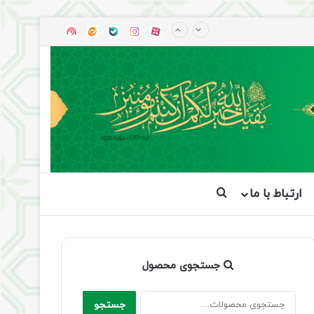
آپارات
بله
اینستاگرام
ایتا
شنوتو
ارتباط با ما
جستجو برای
جستجوی محصول
جستجو
جستجو
برای: