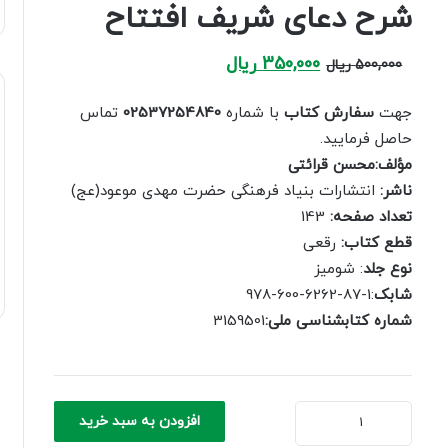
شرح دعای شریف افتتاح
Current
Original
350,000
ریال
500,000
ریال
price
price
is:
was:
جهت
سفارش کتاب
با شماره
02537254840
تماس
500,000 ریال.
350,000 ریال.
حاصل فرمایید.
مؤلف:محسن قرائتی
ناشر:
انتشارات بنیاد فرهنگی حضرت مهدی موعود(عج)
تعداد صفحه:
143
قطع کتاب:
رقعی
نوع جلد
: شومیز
شابک
:1-87-6262-600-978
شماره کتابشناسی ملی:
3159501
شرح
افزودن به سبد خرید
دعای