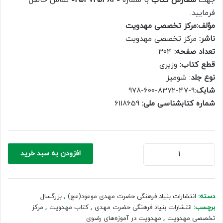
جهت
سفارش کتاب
با شماره
02537254840
تماس حاصل
800,000 ریال.
560,000 ریال.
فرمایید.
مؤلف:مرکز تخصصی مهدویت
ناشر:
مرکز تخصصی مهدویت
تعداد صفحه:
304
قطع کتاب:
وزیری
نوع جلد
: شومیز
شابک
:9-47-8372-600-978
شماره کتابشناسی ملی:
6118659
مهدویت
افزودن به سبد خرید
در
آموزه‌های
رضوی
عدد
دسته:
انتشارات بنیاد فرهنگی حضرت مهدی موعود(عج)
,
بزرگسال
برچسب:
انتشارات بنیاد فرهنگی حضرت مهدی
,
کتاب مهدویت
,
مرکز
تخصصی مهدویت
,
مهدویت در آموزه‌های رضوی