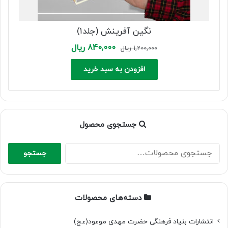
نگین آفرینش (جلد۱)
Current
Original
840,000
ریال
1,200,000
ریال
price
price
is:
was:
افزودن به سبد خرید
1,200,000 ریال.
840,000 ریال.
جستجوی محصول
جستجو
جستجو
برای:
دسته‌های محصولات
انتشارات بنیاد فرهنگی حضرت مهدی موعود(عج)