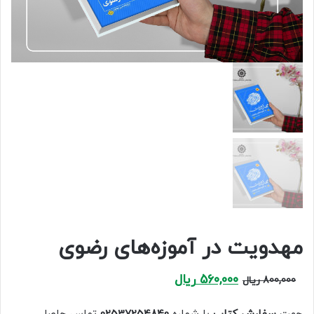
مهدویت در آموزه‌های رضوی
Current
Original
560,000
ریال
800,000
ریال
price
price
is:
was: