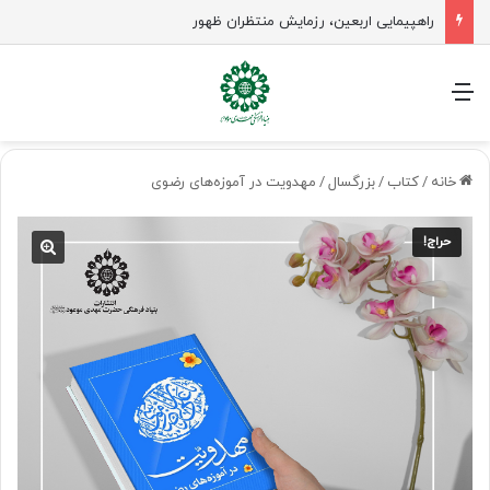
راهپیمایی اربعین، رزمایش منتظران ظهور
منو
خانه
/
کتاب
/
بزرگسال
/
مهدویت در آموزه‌های رضوی
حراج!