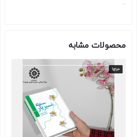
…
محصولات مشابه
حراج!