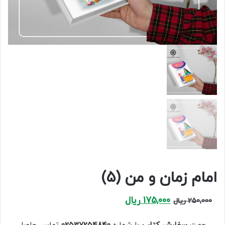
امام زمان و من (۵)
Current
Original
ریال
175,000
ریال
250,000
price
price
is:
was: