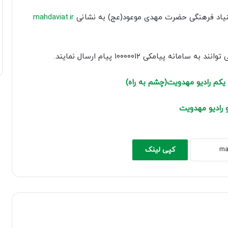
کاهش
بنیاد فرهنگی حضرت مهدی موعود(عج) به نشانی
mahdaviat.ir
صدا
از
کلیدهای
یامکی ۱۰۰۰۰۰۱۲ پیام ارسال نمایند.
بالا
و
یکم رادیو مهدویت(چشم به راه)
پایین
استفاده
 رادیو مهدویت
کنید.
کپی لینک