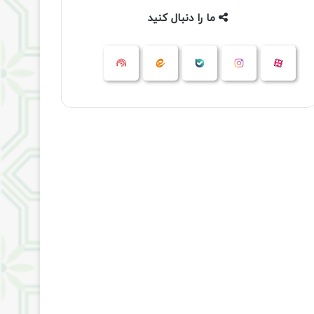
ما را دنبال کنید
آپارات
بله
اینستاگرام
ایتا
شنوتو