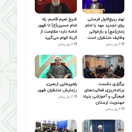
نهم ربیع‌الاول فرصتی
شیخ نعیم قاسم: راه
برای تجدید عهد با امام
امام حسین(ع) تا ظهور
زمان(عج) و بازخوانی
ادامه دارد؛ مقاومت از
وظایف منتظران است
کربلا الهام می‌گیرد
3 روز پیش
3 روز پیش
برگزاری نشست
راهپیمایی اربعین،
برنامه‌ریزی فعالیت‌های
رزمایش منتظران ظهور
فرهنگی و آموزشی بنیاد
4 روز پیش
مهدویت لرستان
3 روز پیش