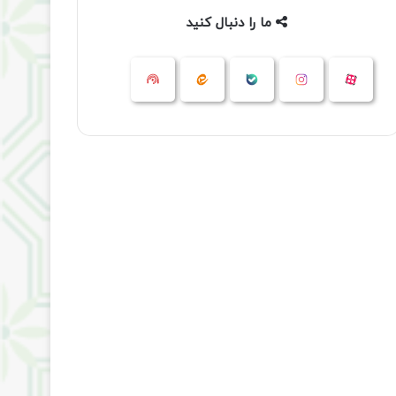
ما را دنبال کنید
آپارات
بله
اینستاگرام
ایتا
شنوتو