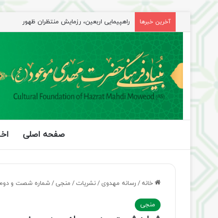
راهپیمایی اربعین، رزمایش منتظران ظهور
آخرین خبرها
صفحه اصلی
اخب
خانه
/
رسانه مهدوی
/
نشریات
/
منجی
/
شماره شصت و دوم
منجی