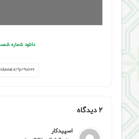
دانلود شماره شص
۲ دیدگاه
گ
اسپیدکار
ف