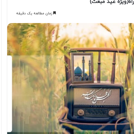
اه(ویژه عید مبعث)
زمان مطالعه یک دقیقه