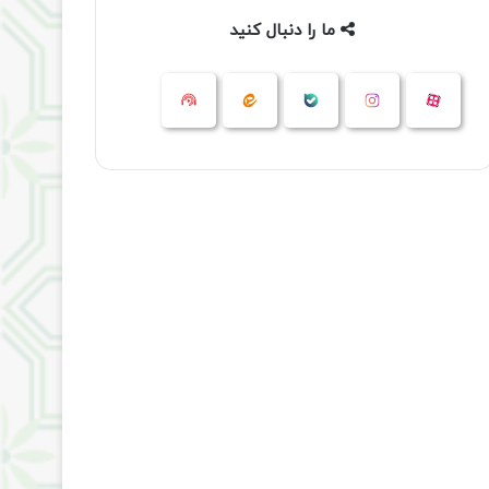
ما را دنبال کنید
آپارات
بله
اینستاگرام
ایتا
شنوتو