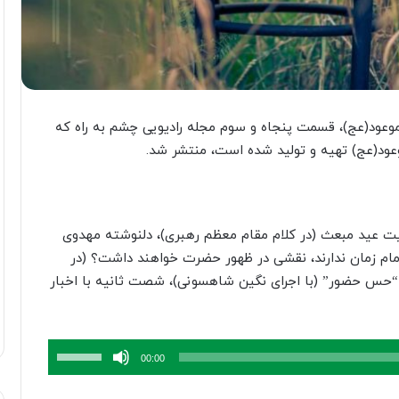
عود(عج)، قسمت پنجاه و سوم مجله رادیویی چشم به راه که
ود(عج) تهیه و تولید شده است، منتشر شد.
یت عید مبعث (در کلام مقام معظم رهبری)، دلنوشته مهدوی
 امام زمان ندارند، نقشی در ظهور حضرت خواهند داشت؟ (در
 “حس حضور” (با اجرای نگین شاهسونی)، شصت ثانیه با اخبار
برای
00:00
افزایش
یا