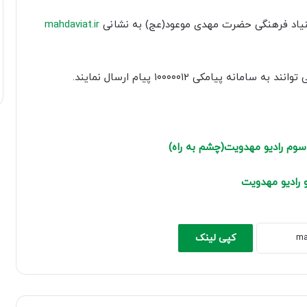
کاهش
بنیاد فرهنگی حضرت مهدی موعود(عج) به نشانی
mahdaviat.ir
صدا
از
کلیدهای
یامکی ۱۰۰۰۰۰۱۲ پیام ارسال نمایند.
بالا
و
پایین
استفاده
سوم رادیو مهدویت(چشم به راه)
کنید.
 رادیو مهدویت
کپی لینک