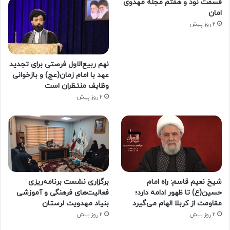
قسمت نود و هفتم مجله مهدوی
امان
2 روز پیش
نهم ربیع‌الاول فرصتی برای تجدید
عهد با امام زمان(عج) و بازخوانی
وظایف منتظران است
2 روز پیش
شیخ نعیم قاسم: راه امام
برگزاری نشست برنامه‌ریزی
حسین(ع) تا ظهور ادامه دارد؛
فعالیت‌های فرهنگی و آموزشی
مقاومت از کربلا الهام می‌گیرد
بنیاد مهدویت لرستان
2 روز پیش
2 روز پیش