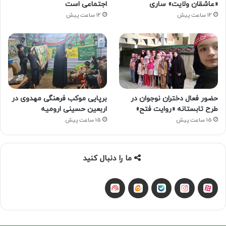
«عاشقان ولایت» ساری
اجتماعی است
12 ساعت پیش
12 ساعت پیش
حضور فعال دختران نوجوان در
برپایی موکب فرهنگی مهدوی در
طرح تابستانه «روایت فتح»
اربعین حسینی ارومیه
15 ساعت پیش
15 ساعت پیش
ما را دنبال کنید
آپارات
بله
اینستاگرام
ایتا
شنوتو