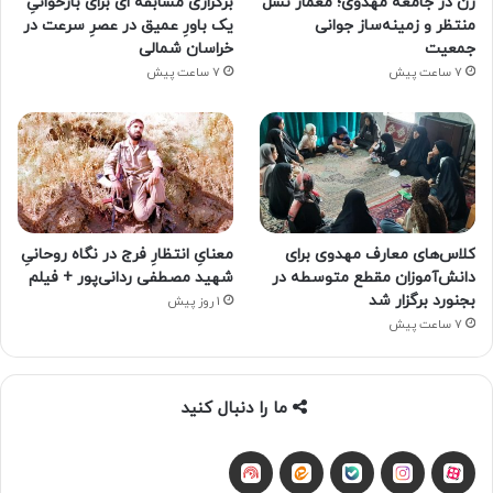
زن در جامعه مهدوی؛ معمار نسل
برگزاری مسابقه ای برای بازخوانیِ
منتظر و زمینه‌ساز جوانی
یک باورِ عمیق در عصرِ سرعت در
جمعیت
خراسان شمالی
7 ساعت پیش
7 ساعت پیش
کلاس‌های معارف مهدوی برای
معنایِ انتظارِ فرج در نگاه روحانیِ
دانش‌آموزان مقطع متوسطه در
شهید مصطفی ردانی‌پور + فیلم
بجنورد برگزار شد
1 روز پیش
7 ساعت پیش
ما را دنبال کنید
آپارات
بله
اینستاگرام
ایتا
شنوتو