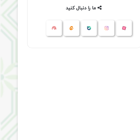
ما را دنبال کنید
آپارات
بله
اینستاگرام
ایتا
شنوتو