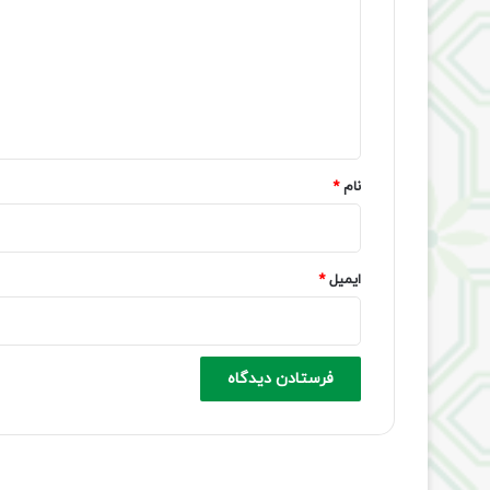
د
گ
ا
ه
*
نام
*
ایمیل
*