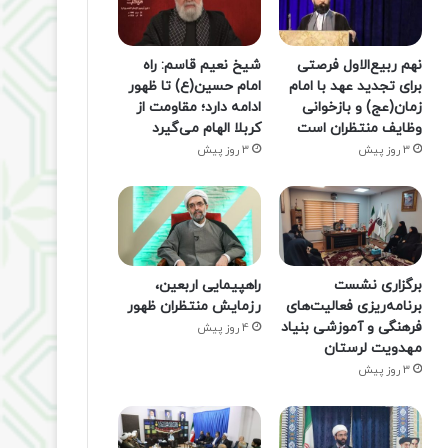
نهم ربیع‌الاول فرصتی
شیخ نعیم قاسم: راه
برای تجدید عهد با امام
امام حسین(ع) تا ظهور
زمان(عج) و بازخوانی
ادامه دارد؛ مقاومت از
وظایف منتظران است
کربلا الهام می‌گیرد
3 روز پیش
3 روز پیش
برگزاری نشست
راهپیمایی اربعین،
برنامه‌ریزی فعالیت‌های
رزمایش منتظران ظهور
فرهنگی و آموزشی بنیاد
4 روز پیش
مهدویت لرستان
3 روز پیش