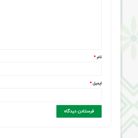
ی
د
گ
ا
ه
*
نام
*
ایمیل
*