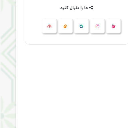
ما را دنبال کنید
آپارات
بله
اینستاگرام
ایتا
شنوتو