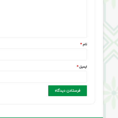
د
گ
ا
ه
*
نام
*
ایمیل
*