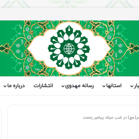
اران برگزار شد
ار
استانها
رسانه مهدوی
انتشارات
درباره ما
صر(عج) در شب میلاد پیامبر رحمت