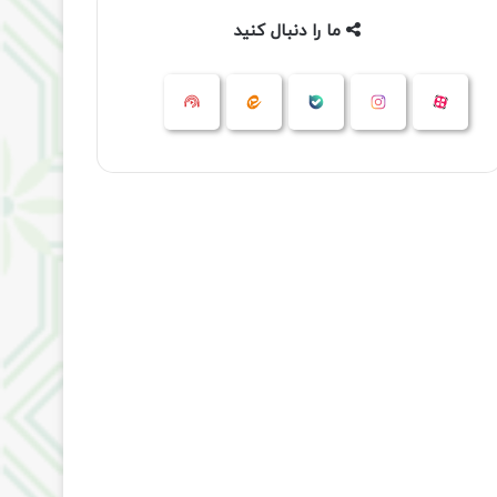
ما را دنبال کنید
آپارات
بله
اینستاگرام
ایتا
شنوتو