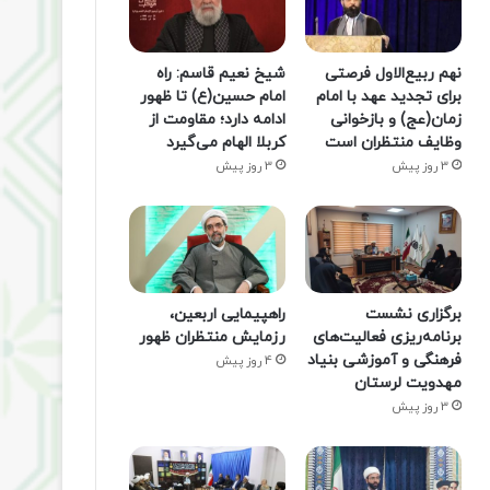
نهم ربیع‌الاول فرصتی
شیخ نعیم قاسم: راه
برای تجدید عهد با امام
امام حسین(ع) تا ظهور
زمان(عج) و بازخوانی
ادامه دارد؛ مقاومت از
وظایف منتظران است
کربلا الهام می‌گیرد
3 روز پیش
3 روز پیش
برگزاری نشست
راهپیمایی اربعین،
برنامه‌ریزی فعالیت‌های
رزمایش منتظران ظهور
فرهنگی و آموزشی بنیاد
4 روز پیش
مهدویت لرستان
3 روز پیش