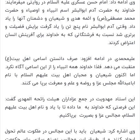
وی ادامه داد: امام حسن عسکری علیه السلام در روایتی میفرمایند:
خداوند به حضرت آدم ابوالبشر اسم انبیاء و اوصیاء و حضرت
محمد مصطفی(ص) و ائمه هدی و شیعیان و دشمنان آنها را یاد
داد. وقتی آدم ابوالبشر نام پنج تن را یاد گرفت برایش فضیلت و
برتری شد نسبت به فرشتگانی که به خداوند برای آفرینش انسان
اعتراض کردند.
علیمحمدی در ادامه افزود: صرف دانستن اسامی اهل بیت(ع)
منقبت می دهد. فلذا خداوند همه انبیاء را از این اسامی آگاه نکرد.
اما اکنون شیعیان و محبان اهل بیت علیهم السلام با نام
اباعبدالله مجلس عزا و روضه و علم و معرفت برپا می کنند.
این استاد مهدویت در جمع عزاداران هیئت رائحه المهدی گفت:
این فرصتی که خداوند به ما داده تا با یاد و نام اهل بیت علیهم
السلام، مجالس عزا و بصیرت برپاکنیم.
وی اشاره کرد: شیعیان باید با این مجالس در ملکوت عالم تحول
ایجاد کنند و از طریق این مجالس زمینه سازی برای حکومت