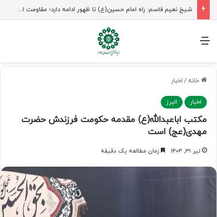
شیخ نعیم قاسم: راه امام حسین(ع) تا ظهور ادامه دارد؛ مقاومت از کربلا الهام می‌گیرد
منو
خانه
/
اخبار
اخبار
البرز
مکتب اباعبدالله(ع) مقدمه حکومت فرزندش حضرت
مهدی(عج) است
تیر ۳۱, ۱۴۰۴
زمان مطالعه یک دقیقه