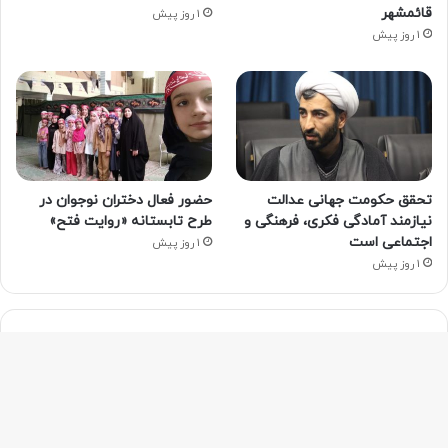
قائمشهر
1 روز پیش
1 روز پیش
تحقق حکومت جهانی عدالت
حضور فعال دختران نوجوان در
نیازمند آمادگی فکری، فرهنگی و
طرح تابستانه «روایت فتح»
اجتماعی است
1 روز پیش
1 روز پیش
ما را دنبال کنید
آپارات
بله
اینستاگرام
ایتا
شنوتو
دک