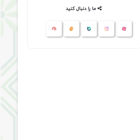
ما را دنبال کنید
آپارات
بله
اینستاگرام
ایتا
شنوتو