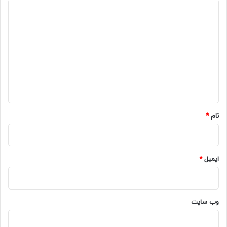
د
ی
د
گ
ا
ه
*
نام
*
ایمیل
*
وب‌ سایت