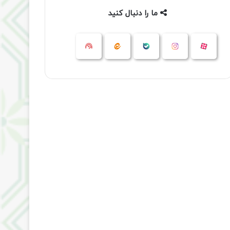
ما را دنبال کنید
آپارات
بله
اینستاگرام
ایتا
شنوتو