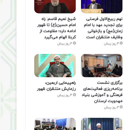
نهم ربیع‌الاول فرصتی
شیخ نعیم قاسم: راه
برای تجدید عهد با امام
امام حسین(ع) تا ظهور
زمان(عج) و بازخوانی
ادامه دارد؛ مقاومت از
وظایف منتظران است
کربلا الهام می‌گیرد
3 روز پیش
3 روز پیش
برگزاری نشست
راهپیمایی اربعین،
برنامه‌ریزی فعالیت‌های
رزمایش منتظران ظهور
فرهنگی و آموزشی بنیاد
4 روز پیش
مهدویت لرستان
3 روز پیش