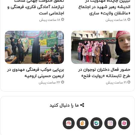
تبیین جایگاه مهدویت در
تحقق حکومت جهانی عدالت
اندیشه رهبر شهید در اجتماع
نیازمند آمادگی فکری، فرهنگی و
«عاشقان ولایت» ساری
اجتماعی است
18 ساعت پیش
18 ساعت پیش
حضور فعال دختران نوجوان در
برپایی موکب فرهنگی مهدوی در
طرح تابستانه «روایت فتح»
اربعین حسینی ارومیه
21 ساعت پیش
22 ساعت پیش
ما را دنبال کنید
آپارات
بله
اینستاگرام
ایتا
شنوتو