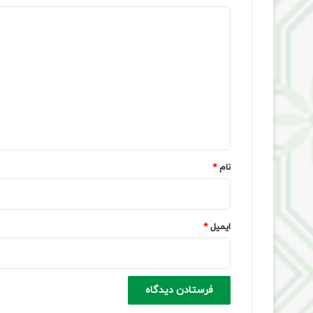
د
ی
د
گ
ا
ه
*
نام
*
ایمیل
*