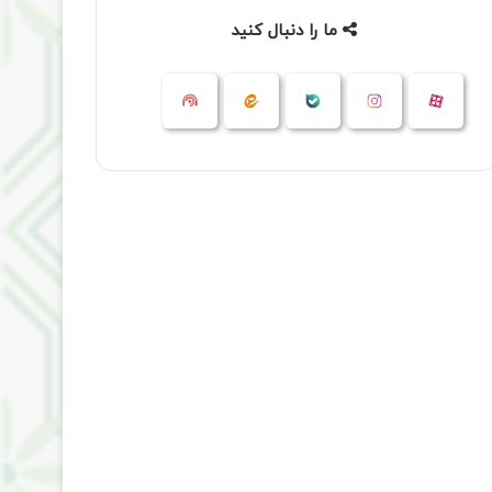
ما را دنبال کنید
آپارات
بله
اینستاگرام
ایتا
شنوتو