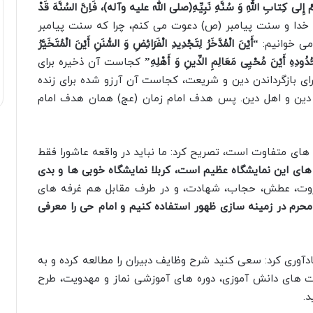
کُمْ إِلى کِتابِ اللّهِ وَ سُنَّهِ نَبِیِّهِ(صلى الله علیه وآله)، فَاِنَّ السُنَّهَ قَدْ
 خدا و سنت پیامبر (ص) دعوت می کنم، چرا که سنت پیامبر
می خوانیم:
“أَیْنَ الْمُدَّخَرُ لِتَجْدِیدِ الْفَرَائِضِ وَ السُّنَنِ أَیْنَ الْمُتَخَیَّرُ
وَ حُدُودِهِ أَیْنَ مُحْیِی مَعَالِمِ الدِّینِ وَ أَهْلِهِ”
کجاست آن ذخیره برای
ی بازگرداندن دین و شریعت، کجاست آن آرزو شده برای زنده
 دین و اهل دین. پس هدف امام زمان (عج) همان هدف امام
ه های متفاوت است، تصریح کرد: ما نباید در واقعه عاشورا فقط
ای این نمایشگاه عظیم است، کربلا نمایشگاه خوبی ها و بدی
مروت، عطش، حجاب، شهادت، و در طرف مقابل هم غرفه های
محرم در زمینه سازی ظهور استفاده کنیم و امام حی را معرفی
ادآوری کرد: سعی کنید شرح وظایف دبیران را مطالعه کرده و به
شست های دانش آموزی، دوره های آموزشی نماز و مهدویت، طرح
.