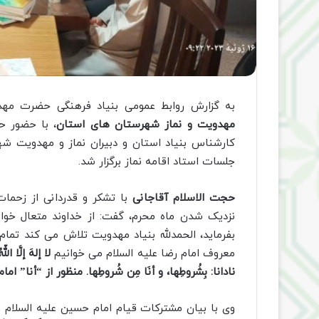
به گزارش روابط عمومی بنیاد فرهنگی حضرت مهد
مهدویت و نماز شهرستان های استان
، با حضور ح
کارشناس بنیاد استان و دبیران نماز و مهدویت شه
جلسات استاد اقامه نماز برگزار شد.
حجت الاسلام آقاجانی
با تشکر و قدردانی از زحما
نزدیک شدن ماه محرم، گفت: از خداوند متعال خواس
بفرماید، الحمدلله بنیاد مهدویت تلاش می کند تمام
معروف امام رضا علیه السلام می خوانیم
لا إلهَ إلَّا ال
نادانا: بِشُروطِها، و أنَا مِن شُروطِها. منظور از “أنا” ا
وی با بیان مشترکات قیام امام حسین علیه السلام و 