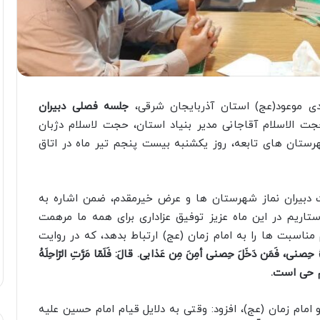
ی موعود(عج) استان آذربایجان شرقی،
جلسه فصلی دبیران
جت الاسلام آقاجانی مدیر بنیاد استان، حجت لاسلام دژبان
رستان های تابعه، روز یکشنبه بیست پنجم تیر ماه در اتاق
ت دبیران نماز شهرستان ها و عرض خیرمقدم، ضمن اشاره به
تاریم در این ماه عزیز توفیق عزاداری برای همه ما مرهمت
 مناسبت ها را به امام زمان (عج) ارتباط بدهد، که در روایت
لّهُ حِصنی، فَمَن دَخَلَ حِصنی أمِنَ مِن عَذابی. قالَ: فَلَمّا مَرَّتِ الرّاحِلَهُ
مام حی است.
امام زمان (عج)، افزود: وقتی به دلایل قیام امام حسین علیه