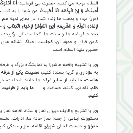
السلام توجه می کنیم، حضرت می فرمایید:
أَنَا أَدْعُو
أُمیتَتْ، وَ إِنَّ الْبِدْعَهَ قَدْ أُحْیِیَتْ
. من شما را به کتاب
(ص) مرده و بدعت ها زنده شده. در دعای ندبه هم 
لِإِعَادَهِ الْمِلَّهِ وَ الشَّرِیعَهِ أَیْنَ الْمُؤَمَّلُ لِإِحْیَاءِ الْکِتَابِ 
تجدید فریضه ها و سنّت ها، کجاست آن برگزیده برا
کردن قرآن و حدود آن، کجاست احیاگر نشانه های
حسین علیه السلام است.
وی با تشبیه واقعه عاشورا به نمایشگاه بزرگ با غرف
به عزاداری و گریه بسنده کنیم،
مصیبت یکی از غرفه ه
هاست،
ما باید از سایر غرفه ها مانند شجاعت، 
ظلم، نامردی، کینه، حسادت و . . .
ما باید از ظرفیت 
کنیم.
وی با تشریح وظایف دبیران نماز و ستاد اقامه نماز ی
دستورات ابلاغی از جمله نماز خانه ها، ادارات، ن
معراج و جلسات فصلی شورای اقامه نماز رسیدگی کنید