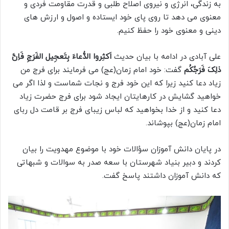
به زندگی، انرژی و نیروی اصلاح طلبی و قدرت مقاومت فردی و
معنوی می دهد تا روی پای خود ایستاده و اصول و ارزش های
دینی و معنوی خود را حفظ کنیم.
علی آبادی در ادامه با بیان حدیث
اَکثِروا الدُّعاءَ بِتَعجِیل الفَرَجِ فَاِنَّ
ذلِکَ فَرَجُکُم
گفت: خود امام زمان(عج) می فرمایند برای فرج من
زیاد دعا کنید زیرا که این خود فرج و نجات شماست و لذا اگر می
خواهید گشایش در کارهایتان ایجاد شود برای فرج حضرت زیاد
دعا کنید و از خدا بخواهید که لباس زیبای فرج بر قامت دل ربای
امام زمان(عج) بپوشاند.
در پایان دانش آموزان سؤالات خود با موضوع مهدویت را بیان
کردند و دبیر بنیاد شهرستان با سعه صدر به سوالات و شبهاتی
که دانش آموزان داشتند پاسخ گفت.